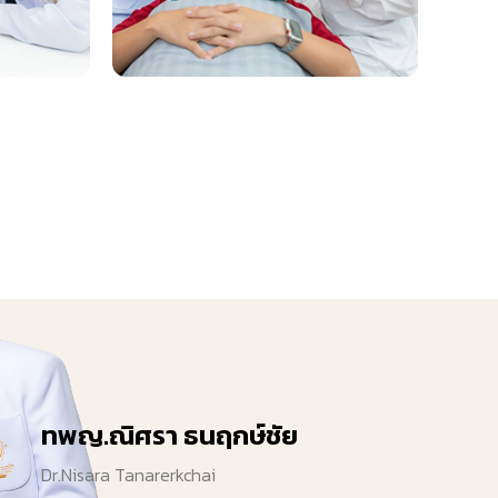
ทพญ.ณิศรา ธนฤกษ์ชัย
Dr.Nisara Tanarerkchai