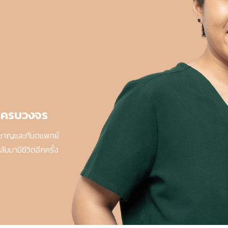
มครบวงจร
ยวชาญและทันตแพทย์
ับมามีชีวิตอีกครั้ง