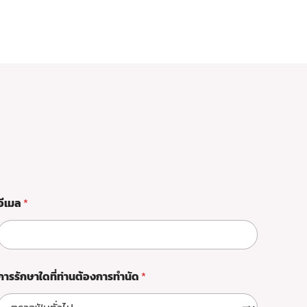
ก
อีเมล
*
า
ร
รั
ก
ษ
า
การรักษาใดที่ท่านต้องการทำนัด
*
ใ
ด