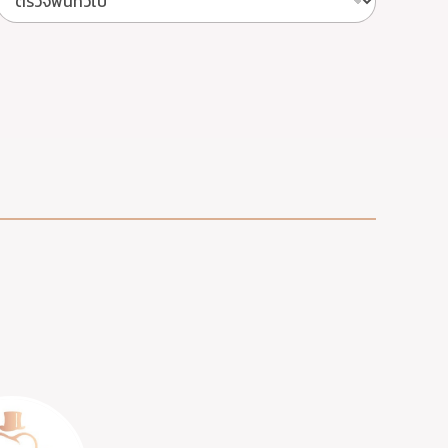
ที่
ท่
า
น
ต้
อ
ง
ก
า
ร
ทำ
นั
ด
ท่
า
น
เ
ค
ย
ใ
ช้
บ
ริ
ก