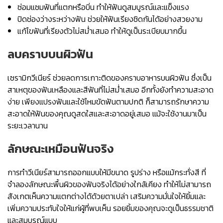
ซ่อมแซมฟันที่แตกหรือบิ่น ทำให้ฟันดูสมบูรณ์และแข็งแรง
ปิดช่องว่างระหว่างฟัน ช่วยให้ฟันเรียงชิดกันได้อย่างสวยงาม
แก้ไขฟันที่เรียงตัวไม่สม่ำเสมอ ทำให้ดูเป็นระเบียบมากขึ้น
ลบคราบบนผิวฟัน
เซรามิกวีเนียร์ ช่วยลดการเกาะติดของคราบอาหารบนผิวฟัน ซึ่งเป็น
สาเหตุของฟันเหลืองและสีฟันที่ไม่สม่ำเสมอ อีกทั้งยังทำความสะอาด
ง่าย เพียงแปรงฟันและใช้ไหมขัดฟันตามปกติ ก็สามารถรักษาความ
สะอาดให้ฟันของคุณดูสดใสและสะอาดอยู่เสมอ แม้จะใช้งานมาเป็น
ระยะเวลานาน
ลักษณะเหมือนฟันจริง
การทำวีเนียร์สามารถออกแบบให้มีขนาด รูปร่าง หรือแม้กระทั่งสี ที่
จำลองลักษณะพื้นผิวของฟันจริงได้อย่างใกล้เคียง ทำให้ไม่สามารถ
สังเกตเห็นความแตกต่างได้ด้วยตาเปล่า เสริมความมั่นใจให้ยิ้มและ
เพิ่มความประทับใจให้แก่ผู้ที่พบเห็น รอยยิ้มของคุณจะดูเป็นธรรมชาติ
และสมบูรณ์แบบ