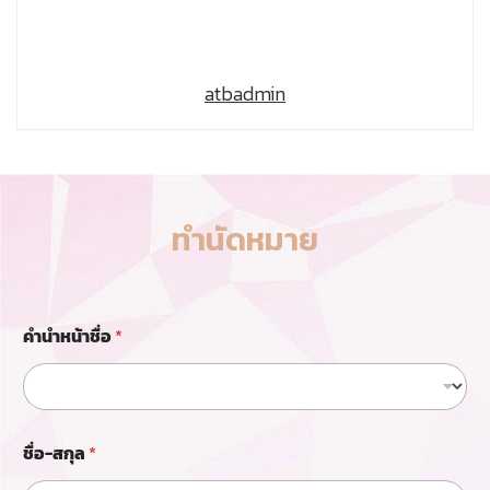
atbadmin
ทำนัดหมาย
แ
คำนำหน้าชื่อ
*
ล้
ว
ห
รื
อ
ไ
ชื่อ-สกุล
*
ม่
?