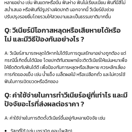
หลายอย่าง เช่น ฟันแตกหรือบิ่น ฟันห่าง ฟันไม่เรียบเนียน ฟันที่มีสีไม่
สม่ำเสมอ หรือฟันที่มีรูปร่างผิดปกติ นอกจากนี้ วีเนียร์ยังช่วย
ปรับปรุงรอยยิ้มโดยรวมให้สวยงามและเป็นธรรมชาติมากขึ้น
Q: วีเนียร์มีโอกาสหลุดหรือเสียหายได้หรือ
ไม่ และมีวิธีป้องกันอย่างไร ?
A: วีเนียร์สามารถหลุดได้หากไม่ได้รับการดูแลรักษาอย่างถูกต้อง แต่
กรณีนี้เกิดขึ้นได้น้อย โดยปกติทันตแพทย์จะติดวีเนียร์ให้แน่นหนาเพื่อ
ให้ยึดติดกับฟันได้ดี เพื่อป้องกันการหลุดหรือเสียหาย ควรหลีกเลี่ยง
การกัดของแข็ง เช่น น้ำแข็ง เมล็ดผลไม้ หรือเปลือกถั่ว และไม่ควรใช้
ฟันในการเปิดขวดหรือฉีกซอง
Q: ค่าใช้จ่ายในการทำวีเนียร์อยู่ที่เท่าไร และมี
ปัจจัยอะไรที่ส่งผลต่อราคา ?
A: ค่าใช้จ่ายในการติดตั้งวีเนียร์ขึ้นอยู่กับหลายปัจจัย เช่น
วัสดุที่ใช้ (เช่น เซรามิก คอมโพสิต)