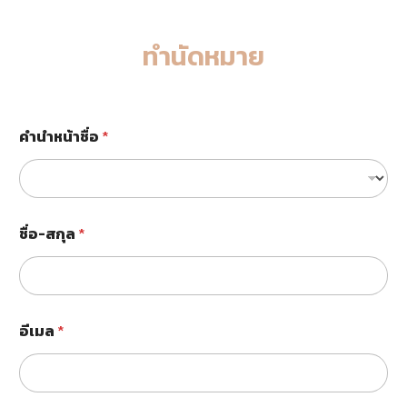
ทำนัดหมาย
แ
คำนำหน้าชื่อ
*
ล้
ว
ห
รื
อ
ไ
ชื่อ-สกุล
*
ม่
?
ท่
า
น
เ
อีเมล
*
ค
ย
ใ
ช้