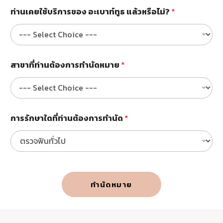
บ
ท่านเคยใช้บริการของ อะเบาท์ทูธ แล้วหรือไม่?
*
ริ
ก
า
ร
ข
อ
สาขาที่ท่านต้องการทำนัดหมาย
*
ง
คำ
นำ
ห
น้
การรักษาใดที่ท่านต้องการทำนัด
*
า
ชื่
อ
ทำนัดหมาย