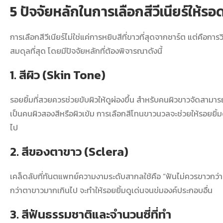
5 ปัจจัยหลักในการ
เลือกสีวีเนียร์
ให้รอ
การเลือกสีวีเนียร์
ไม่ใช่แค่การหยิบสีที่ขาวที่สุดจากชาร์ต แต่คือการ
สมดุลที่สุด โดยมีปัจจัยหลักที่ต้องพิจารณาดังนี้
1. สีผิว (Skin Tone)
รอยยิ้มที่สวยควรช่วยขับผิวให้ดูผ่องขึ้น สำหรับคนผิวขาวจัดสา
เป็นคนผิวสองสีหรือผิวเข้ม การเลือกสีโทนขาวนวลจะช่วยให้รอยยิ้มด
ไป
2. สีของตาขาว (Sclera)
เคล็ดลับที่ทันตแพทย์ความงามระดับสากลใช้คือ “ฟันไม่ควรขาวกว
กว่าตาขาวมากเกินไป จะทำให้รอยยิ้มดูเด่นจนข่มองค์ประกอบอื่น
3. สีฟันธรรมชาติและจำนวนซี่ที่ทำ