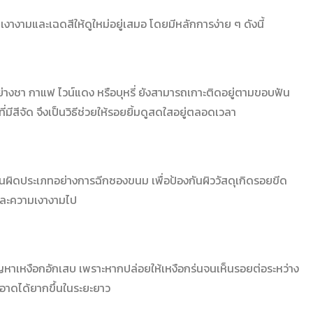
เงางามและเฉดสีให้ดูใหม่อยู่เสมอ โดยมีหลักการง่าย ๆ ดังนี้
มอย่างชา กาแฟ ไวน์แดง หรือบุหรี่ ยังสามารถเกาะติดอยู่ตามขอบฟัน
ีสีจัด จึงเป็นวิธีช่วยให้รอยยิ้มดูสดใสอยู่ตลอดเวลา
้ฟันผิดประเภทอย่างการฉีกซองขนม เพื่อป้องกันผิววัสดุเกิดรอยขีด
นและความเงางามไป
ัญหาเหงือกอักเสบ เพราะหากปล่อยให้เหงือกร่นจนเห็นรอยต่อระหว่าง
อาดได้ยากขึ้นในระยะยาว