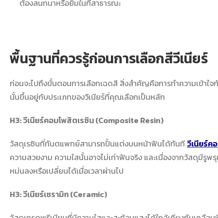
ต้องสนทนาหรือยิ้มในที่สาธารณะ
พื้นฐานที่ควรรู้ก่อน
การเลือกสีวีเนียร์
ก่อนจะไปถึงขั้นตอนการเลือกเฉดสี สิ่งสำคัญคือการทำความเข้าใจ
นั้นขึ้นอยู่กับประเภทของวีเนียร์ที่คุณเลือกเป็นหลัก
H3: วีเนียร์คอมโพสิตเรซิน (Composite Resin)
วัสดุเรซินที่ทันตแพทย์สามารถปั้นแต่งบนหน้าฟันได้ทันที
วีเนียร์ค
ความสวยงาม ความใสนั้นอาจไม่เท่าฟันจริง และเนื่องจากวัสดุมีรูพรุ
หม่นลงหรือเปลี่ยนได้เมื่อเวลาผ่านไป
H3: วีเนียร์เซรามิก (Ceramic)
วัสดุเกรดพรีเมียมที่มีความใสและสะท้อนแสงได้ใกล้เคียงกับเคลือบฟัน