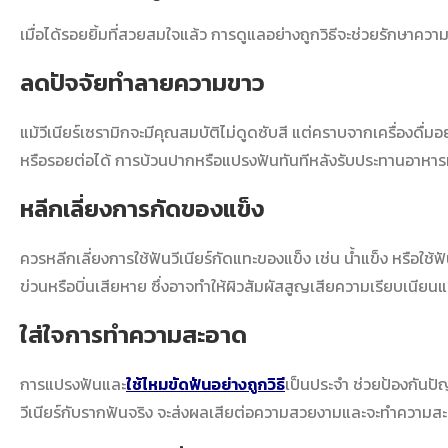
เมื่อได้รอยยิ้มที่สวยสมใจแล้ว การดูแลอย่างถูกวิธีจะช่วยรักษาความ
ลดปัจจัยทำลายความขาว
แม้วีเนียร์เซรามิกจะมีคุณสมบัติไม่ดูดซับสี แต่คราบจากเครื่องดื่
หรือรอยต่อได้ การบ้วนปากหรือแปรงฟันทันทีหลังรับประทานอาหารที่ม
หลีกเลี่ยงการกัดของแข็ง
ควรหลีกเลี่ยงการใช้ฟันวีเนียร์กัดแทะของแข็ง เช่น น้ำแข็ง หรือใช
ข่วนหรือบิ่นเสียหาย ซึ่งอาจทำให้ผิวสัมผัสสูญเสียความเรียบเนีย
ใส่ใจการทำความสะอาด
การแปรงฟันและ
ใช้ไหมขัดฟันอย่างถูกวิธี
เป็นประจำ ช่วยป้องกันป
วีเนียร์กับรากฟันจริง จะส่งผลเสียต่อความสวยงามและจะทำความสะ