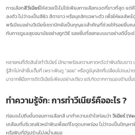
การเลือก
สีวีเนียร์
ให้สวยเป๊ะไม่ใช่เพียงการเลือกเฉดที่ขาวที่สุด แ
ลงตัว ไม่ว่าจะเป็นสีผิว สีตาขาว หรือบุคลิกเฉพาะตัว เพื่อให้ผลลัพธ์
พรีเมียมอย่างวีเนียร์เซรามิกยังเป็นกุญแจสำคัญที่ช่วยให้รอยยิ้
กับการดูแลสุขอนามัยอย่างถูกวิธี รอยยิ้มที่ออกแบบมาอย่างดีนี้จะช
หลายคนที่ตัดสินใจทำวีเนียร์ มักมาพร้อมความคาดหวังว่าฟันต้องขาว 
รู้สึกไม่กล้ายิ้มเต็มที่ เพราะฟันดู “ลอย” หรือดูมีบุคลิกที่เปลี่ยนไปจน
มาจากฝีมือการติดวีเนียร์เพียงอย่างเดียว แต่เกิดจากการมองข้ามขั้นตอน
ทำความรู้จัก: การทำวีเนียร์คืออะไร ?
ก่อนจะไปถึงขั้นตอนการเลือกสี มาทำความเข้าใจก่อนว่า
วีเนียร์ (V
เคลือบที่บริเวณผิวหน้าฟันเพื่อแก้ไขจุดบกพร่อง ไม่ว่าจะเป็นปัญห
หรือฟันที่มีรูปร่างไม่สม่ำเสมอ