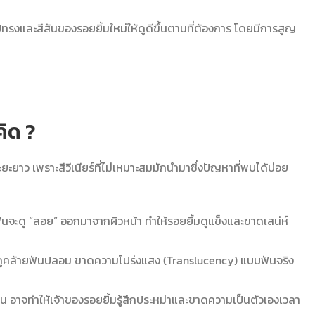
ูปทรงและสีสันของรอยยิ้มใหม่ให้ดูดีขึ้นตามที่ต้องการ โดยมีการสูญ
ิด ?
ะยะยาว เพราะ
สีวีเนียร์
ที่ไม่เหมาะสมมักนำมาซึ่งปัญหาที่พบได้บ่อย
ันจะดู “ลอย” ออกมาจากผิวหน้า ทำให้รอยยิ้มดูแข็งและขาดเสน่ห์
ะดูคล้ายฟันปลอม ขาดความโปร่งแสง (Translucency) แบบฟันจริง
น อาจทำให้เจ้าของรอยยิ้มรู้สึกประหม่าและขาดความเป็นตัวเองเวลา