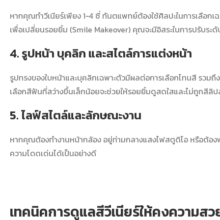
หากคุณทำวีเนียร์เพียง 1-4 ซี่ ทันตแพทย์ต้องใช้ศิลปะในการเลือกเ
เพื่อเปลี่ยนรอยยิ้ม (Smile Makeover) คุณจะมีอิสระในการปรับระด
4. รูปหน้า บุคลิก และสไตล์การแต่งหน้า
รูปทรงของใบหน้าและบุคลิกเฉพาะตัวมีผลต่อการเลือกโทนสี รวมถึงสไ
เลือกสีฟันที่สว่างขึ้นเล็กน้อยจะช่วยให้รอยยิ้มดูสดใสและไม่ถูกสีล
5. ไลฟ์สไตล์และลักษณะงาน
หากคุณต้องทำงานหน้ากล้อง อยู่ท่ามกลางแสงไฟสตูดิโอ หรือต้องพบป
ความโดดเด่นได้เป็นอย่างดี
เทคนิคการดูแล
สีวีเนียร์
ให้คงความสว