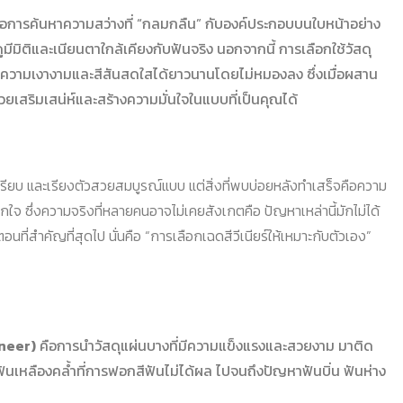
ต่คือการค้นหาความสว่างที่ “กลมกลืน” กับองค์ประกอบบนใบหน้าอย่าง
ดูมีมิติและเนียนตาใกล้เคียงกับฟันจริง นอกจากนี้ การเลือกใช้วัสดุ
มคงความเงางามและสีสันสดใสได้ยาวนานโดยไม่หมองลง ซึ่งเมื่อผสาน
่วยเสริมเสน่ห์และสร้างความมั่นใจในแบบที่เป็นคุณได้
เรียบ และเรียงตัวสวยสมบูรณ์แบบ แต่สิ่งที่พบบ่อยหลังทำเสร็จคือความ
น่าตกใจ ซึ่งความจริงที่หลายคนอาจไม่เคยสังเกตคือ ปัญหาเหล่านี้มักไม่ได้
ที่สำคัญที่สุดไป นั่นคือ “การเลือกเฉดสีวีเนียร์ให้เหมาะกับตัวเอง”
eneer)
คือการนำวัสดุแผ่นบางที่มีความแข็งแรงและสวยงาม มาติด
าฟันเหลืองคล้ำที่การฟอกสีฟันไม่ได้ผล ไปจนถึงปัญหาฟันบิ่น ฟันห่าง