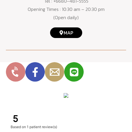
Tel :
+6680-481-5555
Opening Times : 10:30 am – 20:30 pm
(Open daily)
MAP
5
Based on
1 patient review(s)