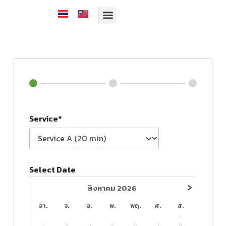
รีวิวจากคนไข้
บริการของเรา
ทีมทันตแพทย์
โปรโมชั่นประจำเดือน
Service*
Select Date
›
สิงหาคม
2026
อา.
จ.
อ.
พ.
พฤ.
ศ.
ส.
1
2
3
4
5
6
7
8