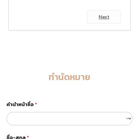
Next
ทำนัดหมาย
ก
คำนำหน้าชื่อ
*
า
ร
รั
ก
ษ
า
ชื่อ-สกุล
*