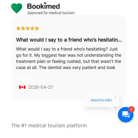
What would I say to a friend who’s hesitating? Just go for it.
What would I say to a friend who’s hesitating? Just
go for it. My biggest fear was not understanding the
treatment plan or feeling rushed, but that wasn’t the
case at all. The dentist was very patient and took
the time to explain each step to me in detail. It was
Jacques
reassuring. The overall organisation ran smoothly
and the whole clinic team were professional and
2026-04-27
happy to answer my questions. Coordination via
Bookimed simplified the whole process, which
สอบถาม คลิก
helped reduce the stress of having a medical
1
appointment abroad. I left with clear information and
a good overall impression.
The #1 medical tourism platform