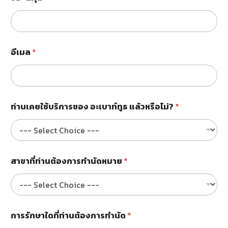
ใ
ด
ที่
ท่
า
น
อีเมล
*
ต้
อ
ง
ก
า
ท่านเคยใช้บริการของ อะเบาท์ทูธ แล้วหรือไม่?
*
ร
ทำ
นั
ด
ชื่
อ
สาขาที่ท่านต้องการทำนัดหมาย
*
-
ส
กุ
ล
อ
การรักษาใดที่ท่านต้องการทำนัด
*
ะ
เ