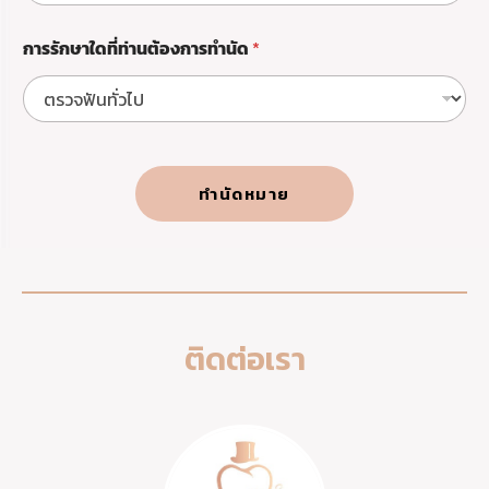
ไ
ม่
การรักษาใดที่ท่านต้องการทำนัด
*
?
อ
ะ
เ
บ
า
ท์
ทู
ทำนัดหมาย
ธ
ติดต่อเรา