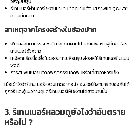
วัสดุเสียรูป
รีเทนเนอร์ผ่านการใช้งานมานาน วัสดุเริ่มเสื่อมสภาพและสูญเสีย
ความยืดหยุ่น
สาเหตุจากโครงสร้างในช่องปาก
ฟันเคลื่อนตามธรรมชาติเมื่อเวลาผ่านไป โดยเฉพาะในผู้ที่หยุดใส่รี
เทนเนอร์ชั่วคราว
เหงือกหรือเนื้อเยื่อในช่องปากเปลี่ยนรูป ส่งผลให้รีเทนเนอร์ไม่แนบ
พอดี
การสบฟันเปลี่ยนจากพฤติกรรมกัดฟันหรือเคี้ยวอาหารแข็ง
เมื่อเข้าใจว่ารีเทนเนอร์หลวมเกิดจากอะไร จะช่วยให้สามารถป้องกันได้
ถูกวิธี และรู้แนวทางดูแลรีเทนเนอร์ให้ใช้งานได้ยาวนานขึ้น
3.
รีเทนเนอร์หลวมดูยังไง
ว่าอันตราย
หรือไม่ ?