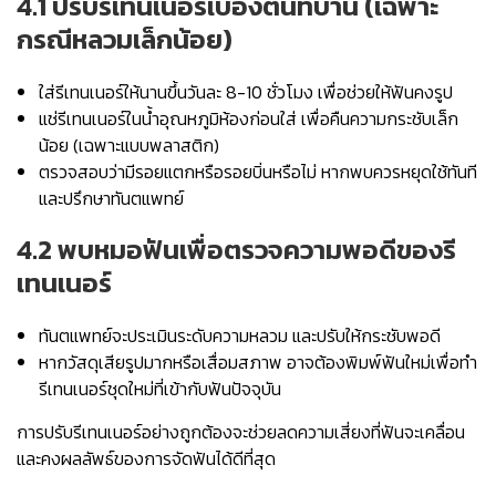
4.1 ปรับรีเทนเนอร์เบื้องต้นที่บ้าน (เฉพาะ
กรณีหลวมเล็กน้อย)
ใส่รีเทนเนอร์ให้นานขึ้นวันละ 8-10 ชั่วโมง เพื่อช่วยให้ฟันคงรูป
แช่รีเทนเนอร์ในน้ำอุณหภูมิห้องก่อนใส่ เพื่อคืนความกระชับเล็ก
น้อย (เฉพาะแบบพลาสติก)
ตรวจสอบว่ามีรอยแตกหรือรอยบิ่นหรือไม่ หากพบควรหยุดใช้ทันที
และปรึกษาทันตแพทย์
4.2 พบหมอฟันเพื่อตรวจความพอดีของรี
เทนเนอร์
ทันตแพทย์จะประเมินระดับความหลวม และปรับให้กระชับพอดี
หากวัสดุเสียรูปมากหรือเสื่อมสภาพ อาจต้องพิมพ์ฟันใหม่เพื่อทำ
รีเทนเนอร์ชุดใหม่ที่เข้ากับฟันปัจจุบัน
การปรับรีเทนเนอร์อย่างถูกต้องจะช่วยลดความเสี่ยงที่ฟันจะเคลื่อน
และคงผลลัพธ์ของการจัดฟันได้ดีที่สุด