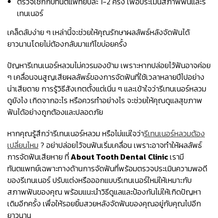
ตรวจเช็กกับทันตแพทย์ปีละ 1-2 ครั้ง เพื่อประเมินสภาพฟันและรี
เทนเนอร์
เคล็ดลับง่าย ๆ เหล่านี้จะช่วยให้คุณรักษาผลลัพธ์หลังจัดฟันได้
ยาวนานโดยไม่ต้องกลับมาแก้ไขบ่อยครั้ง
ปัญหารีเทนเนอร์หลวมไม่ควรมองข้าม เพราะหากปล่อยไว้ฟันอาจค่อย
ๆ เคลื่อนจนสูญเสียผลลัพธ์ของการจัดฟันที่ใช้เวลาหลายปีไปอย่าง
น่าเสียดาย การรู้วิธีสังเกตตั้งแต่เนิ่น ๆ และเข้าใจว่ารีเทนเนอร์หลวม
ดูยังไง เกิดจากอะไร หรือควรทำอย่างไร จะช่วยให้คุณดูแลสุขภาพ
ฟันได้อย่างถูกต้องและปลอดภัย
หากคุณรู้สึกว่ารีเทนเนอร์หลวม หรือไม่แน่ใจว่า
รีเทนเนอร์หลวมต้อง
เปลี่ยนไหม
? อย่าปล่อยไว้จนฟันเริ่มเคลื่อน เพราะอาจทำให้ผลลัพธ์
การจัดฟันเสียหาย ที่
About Tooth Dental Clinic
เรามี
ทันตแพทย์เฉพาะทางด้านการจัดฟันที่พร้อมตรวจประเมินความพอดี
ของรีเทนเนอร์ ปรับแต่งหรือออกแบบรีเทนเนอร์ใหม่ให้เหมาะกับ
สภาพฟันของคุณ พร้อมแนะนำวิธีดูแลและป้องกันไม่ให้เกิดปัญหา
เดิมอีกครั้ง เพื่อให้รอยยิ้มสวยหลังจัดฟันของคุณอยู่กับคุณไปอีก
ยาวนาน