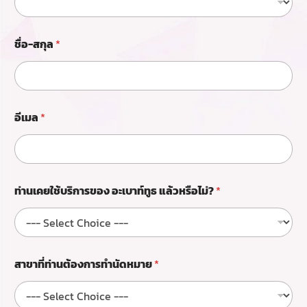
ที่
ท่
า
ชื่อ-สกุล
*
น
ต้
อ
ง
ก
า
อีเมล
*
ร
ทำ
นั
ด
ห
ท่านเคยใช้บริการของ อะเบาท์ทูธ แล้วหรือไม่?
*
ม
า
ย
แ
ล้
ว
สาขาที่ท่านต้องการทำนัดหมาย
*
ห
รื
อ