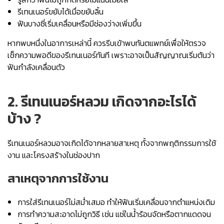
รีเทนเนอร์ขยับได้เมื่อขยับลิ้น
ฟันบางซี่เริ่มเคลื่อนหรือมีช่องว่างเพิ่มขึ้น
หากพบหนึ่งในอาการเหล่านี้ ควรรีบเข้าพบทันตแพทย์เพื่อให้ตรวจ
เช็กความพอดีของรีเทนเนอร์ทันที เพราะอาจเป็นสัญญาณเริ่มต้นว่า
ฟันกำลังเคลื่อนตัว
2.
รีเทนเนอร์หลวม เกิดจาก
อะไรได้
บ้าง ?
รีเทนเนอร์หลวมอาจเกิดได้จากหลายสาเหตุ ทั้งจากพฤติกรรมการใช้
งาน และโครงสร้างในช่องปาก
สาเหตุจากการใช้งาน
การใส่รีเทนเนอร์ไม่สม่ำเสมอ ทำให้ฟันเริ่มเคลื่อนจากตำแหน่งเดิม
การทำความสะอาดไม่ถูกวิธี เช่น แช่ในน้ำร้อนจัดหรือตากแดดจน