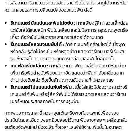
การสังเกตว่ารีเทนเนอร์หลวมอันตรายหรือไม่ สามารถดูได้จากระดับ
ความหลวมและการเปลี่ยนแปลงของแนวฟัน ดังนี้
รีเทนเนอร์ยังแน่นและฟันไม่ขยับ :
หากเพียงรู้สึกหลวมเล็กน้อย
แต่ยังใส่ได้แนบสนิท ฟันไม่เคลื่อน และไม่มีอาการหลุดขณะพูดหรือ
เคี้ยว ถือว่ายังไม่อันตราย สามารถใส่ต่อได้ตามปกติ
รีเทนเนอร์หลวม
จนขยับได้ :
ถ้ารีเทนเนอร์เคลื่อนไหวได้เมื่อพูด
หรือกลืน รู้สึกไม่กระชับ หรือหลุดง่าย แสดงว่ารีเทนเนอร์เริ่มเสีย
รูป ซึ่งอาจไม่สามารถควบคุมการเคลื่อนของฟันได้อีกต่อไป
แนวฟันเริ่มเปลี่ยน :
หากสังเกตว่าฟันบางซี่เริ่มเอียง มีช่องว่าง
เพิ่ม หรือฟันล่างบังฟันบนมากขึ้น แสดงว่าฟันกำลังเคลื่อนจาก
ตำแหน่งเดิมแล้ว ซึ่งเป็นสัญญาณอันตรายที่ไม่ควรละเลย
รีเทนเนอร์ไม่แนบแน่นกับผิวฟัน :
เมื่อใส่แล้วมีช่องว่างระหว่างรี
เทนเนอร์กับฟัน หรือรู้สึกว่าฟันไม่ได้รับแรงกดเลย แสดงว่ารีเทน
เนอร์หมดประสิทธิภาพในการคงรูปฟัน
หากพบอาการเหล่านี้ ควรหยุดใช้และรีบพบทันตแพทย์เพื่อตรวจ
ประเมินโดยละเอียด เพราะยิ่งปล่อยไว้นาน ฟันอาจค่อย ๆ เคลื่อนกลับ
จนต้องจัดฟันใหม่ ซึ่งจะเสียทั้งเวลาและค่าใช้จ่ายเพิ่มขึ้นในอนาคต