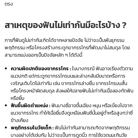
ตรง
สาเหตุของฟันไม่เท่ากันมีอะไรบ้าง ?
การที่ฟันดูไม่เท่ากันเกิดได้จากหลายปัจจัย ไม่ว่าจะเป็นพันธุกรรม
พฤติกรรม หรือโครงสร้างกระดูกขากรรไกรที่พัฒนาไม่สมดุล โดย
สามารถแบ่งออกเป็นปัจจัยหลัก ๆ ได้ดังนี้
ความผิดปกติของขากรรไกร :
ในบางกรณี ฟันอาจเรียงตัวตาม
แนวปกติ แต่กระดูกขากรรไกรบนและล่างกลับมีขนาดหรือการ
เจริญเติบโตไม่เท่ากัน เช่น ขากรรไกรล่างยื่น ขากรรไกรบนสั้น
หรือโครงหน้าผิดสมดุล ส่งผลให้ปลายฟันไม่เท่ากันเมื่อลองกัดฟัน
หรือยิ้ม
ฟันขึ้นผิดตำแหน่ง :
ฟันบางซี่อาจขึ้นเอียง หมุน หรือเบี่ยงไปจาก
แนวขากรรไกร ทำให้เมื่อยิ้มจึงดูเหมือนฟันซี่นั้นอยู่ต่ำหรือสูงกว่าซี่
ข้างเคียง
พฤติกรรมในวัยเด็ก :
ฟันไม่เท่ากันสามารถเกิดจากพฤติกรรม
บางอย่างได้เช่นกัน ไม่ว่าจะเป็นการดูดนิ้ว การใช้ขวดนมเกินวัย