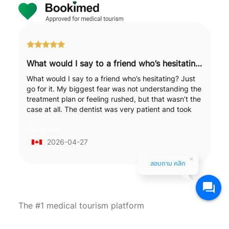
What would I say to a friend who’s hesitating? Just go for it.
What would I say to a friend who’s hesitating? Just
go for it. My biggest fear was not understanding the
treatment plan or feeling rushed, but that wasn’t the
case at all. The dentist was very patient and took
the time to explain each step to me in detail. It was
Jacques
reassuring. The overall organisation ran smoothly
and the whole clinic team were professional and
2026-04-27
happy to answer my questions. Coordination via
Bookimed simplified the whole process, which
สอบถาม คลิก
helped reduce the stress of having a medical
appointment abroad. I left with clear information and
a good overall impression.
The #1 medical tourism platform