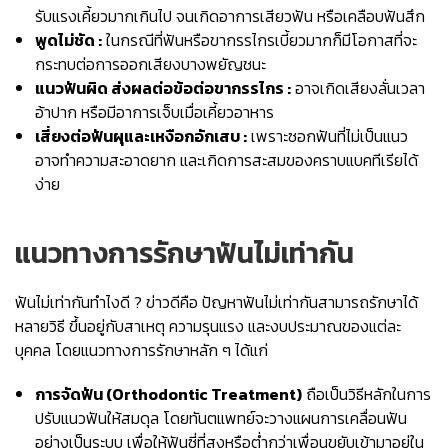
รับแรงเคี้ยวมากเกินไป จนเกิดอาการเสียวฟัน หรือเคลือบฟันสึก
พูดไม่ชัด :
ในกรณีที่ฟันหรือขากรรไกรเบี้ยวมากก็มีโอกาสที่จะ
กระทบต่อการออกเสียงบางพยัญชนะ
แนวฟันผิด ส่งผลต่อข้อต่อขากรรไกร :
อาจเกิดเสียงลั่นเวลา
อ้าปาก หรือมีอาการเจ็บเมื่อเคี้ยวอาหาร
เสี่ยงต่อฟันผุและเหงือกอักเสบ :
เพราะซอกฟันที่ไม่เป็นแนว
อาจทำความสะอาดยาก และเกิดการสะสมของคราบแบคทีเรียได้
ง่าย
แนวทางการรักษาฟันไม่เท่ากัน
ฟันไม่เท่ากันทําไงดี ? ข่าวดีคือ ปัญหาฟันไม่เท่ากันสามารถรักษาได้
หลายวิธี ขึ้นอยู่กับสาเหตุ ความรุนแรง และงบประมาณของแต่ละ
บุคคล โดยแนวทางการรักษาหลัก ๆ ได้แก่
การจัดฟัน (Orthodontic Treatment)
ถือเป็นวิธีหลักในการ
ปรับแนวฟันให้สมดุล โดยทันตแพทย์จะวางแผนการเคลื่อนฟัน
อย่างเป็นระบบ เพื่อให้ฟันซี่ที่สูงหรือต่ำกว่าเพื่อนขยับเข้ามาอยู่ใน