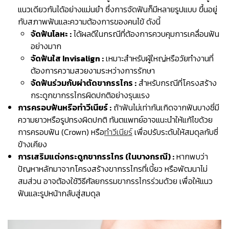
แนวเดียวกันได้อย่างแม่นยำ ซึ่งการจัดฟันก็มีหลายรูปแบบ ขึ้นอยู่
กับสภาพฟันและความต้องการของคนไข้ ดังนี้
จัดฟันโลหะ :
ได้ผลดีในกรณีที่ต้องการควบคุมการเคลื่อนฟัน
อย่างมาก
จัดฟันใส Invisalign :
เหมาะสำหรับผู้ใหญ่หรือวัยทำงานที่
ต้องการความสวยงามระหว่างการรักษา
จัดฟันร่วมกับผ่าตัดขากรรไกร :
สำหรับกรณีที่โครงสร้าง
กระดูกขากรรไกรผิดปกติอย่างรุนแรง
การครอบฟันหรือทำวีเนียร์ :
ถ้าฟันไม่เท่ากันเกิดจากฟันบางซี่มี
ความยาวหรือรูปทรงผิดปกติ ทันตแพทย์อาจแนะนำให้แก้ไขด้วย
การครอบฟัน (Crown) หรือ
ทำวีเนียร์
เพื่อปรับระดับให้สมดุลกับซี่
ข้างเคียง
การเสริมแต่งกระดูกขากรรไกร (ในบางกรณี) :
หากพบว่า
ปัญหาหลักมาจากโครงสร้างขากรรไกรที่เบี้ยว หรือพัฒนาไม่
สมส่วน อาจต้องใช้วิธีศัลยกรรมขากรรไกรร่วมด้วย เพื่อให้แนว
ฟันและรูปหน้ากลับสู่สมดุล