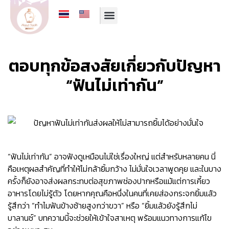
รีวิวจากคนไข้
บริการของเรา
ทีมทันตแพทย์
โปรโมชั่นประจำเดือน
ตอบทุกข้อสงสัยเกี่ยวกับปัญหา
“ฟันไม่เท่ากัน”
“ฟันไม่เท่ากัน” อาจฟังดูเหมือนไม่ใช่เรื่องใหญ่ แต่สำหรับหลายคน นี่
คือเหตุผลสำคัญที่ทำให้ไม่กล้ายิ้มกว้าง ไม่มั่นใจเวลาพูดคุย และในบาง
ครั้งก็ยังอาจส่งผลกระทบต่อสุขภาพช่องปากหรือแม้แต่การเคี้ยว
อาหารโดยไม่รู้ตัว โดยหากคุณคือหนึ่งในคนที่เคยส่องกระจกยิ้มแล้ว
รู้สึกว่า “ทำไมฟันข้างซ้ายสูงกว่าขวา” หรือ “ยิ้มแล้วยังรู้สึกไม่
บาลานซ์” บทความนี้จะช่วยให้เข้าใจสาเหตุ พร้อมแนวทางการแก้ไข