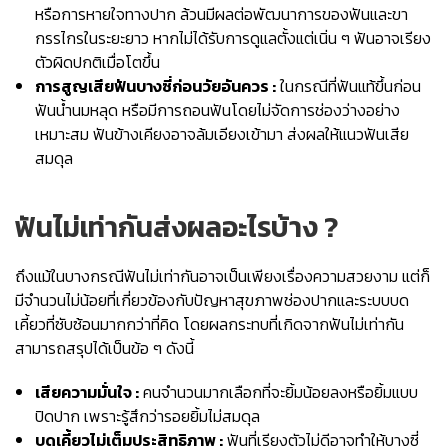
หรือการหายใจทางปาก ล้วนมีผลต่อพัฒนาการของฟันและขา
กรรไกรในระยะยาว หากไม่ได้รับการดูแลตั้งแต่เนิ่น ๆ ฟันอาจเรียง
ตัวผิดปกติเมื่อโตขึ้น
การสูญเสียฟันบางซี่ก่อนวัยอันควร :
ในกรณีที่ฟันแท้ขึ้นก่อน
ฟันน้ำนมหลุด หรือมีการถอนฟันโดยไม่จัดการช่องว่างอย่าง
เหมาะสม ฟันข้างเคียงอาจล้มเอียงเข้ามา ส่งผลให้แนวฟันเสีย
สมดุล
ฟันไม่เท่ากันส่งผลอะไรบ้าง ?
ถึงแม้ในบางกรณีฟันไม่เท่ากันอาจเป็นเพียงเรื่องความสวยงาม แต่ก็
มีจำนวนไม่น้อยที่เกี่ยวข้องกับปัญหาสุขภาพช่องปากและระบบบด
เคี้ยวที่ซับซ้อนมากกว่าที่คิด โดยผลกระทบที่เกิดจากฟันไม่เท่ากัน
สามารถสรุปได้เป็นข้อ ๆ ดังนี้
เสียความมั่นใจ :
คนจำนวนมากเลือกที่จะยิ้มน้อยลงหรือยิ้มแบบ
ปิดปาก เพราะรู้สึกว่ารอยยิ้มไม่สมดุล
บดเคี้ยวไม่เต็มประสิทธิภาพ :
ฟันที่เรียงตัวไม่ดีอาจทำให้บางซี่