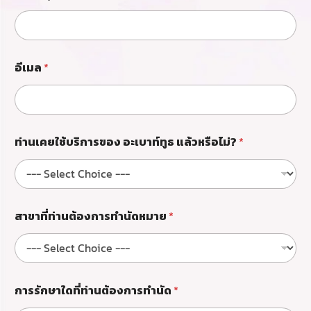
ใ
ด
ที่
ท่
า
น
อีเมล
*
ต้
อ
ง
ก
า
ท่านเคยใช้บริการของ อะเบาท์ทูธ แล้วหรือไม่?
*
ร
ทำ
นั
ด
แ
ล้
สาขาที่ท่านต้องการทำนัดหมาย
*
ว
ห
รื
อ
ไ
การรักษาใดที่ท่านต้องการทำนัด
*
ม่
?