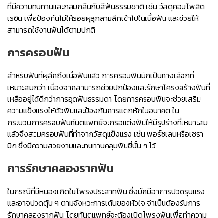
ที่มีความทนทานและกลมกลืนกับสีฟันธรรมชาติ เช่น วัสดุคอมโพสิต
เรซิน เพื่อป้องกันไม่ให้รอยผุลุกลามลึกเข้าไปในเนื้อฟัน และช่วยให้
สามารถใช้งานฟันได้ตามปกติ
การครอบฟัน
สำหรับฟันที่ผุลึกถึงเนื้อฟันแล้ว การครอบฟันมักเป็นทางเลือกที่
เหมาะสมกว่า เนื่องจากสามารถช่วยปกป้องและรักษาโครงสร้างฟันที่
เหลืออยู่ได้ดีกว่าการอุดฟันธรรมดา โดยการครอบฟันจะช่วยเสริม
ความแข็งแรงให้ตัวฟันและป้องกันการแตกหักในอนาคต ใน
กระบวนการครอบฟันทันตแพทย์จะกรอแต่งฟันให้มีรูปร่างที่เหมาะสม
แล้วจึงสวมครอบฟันที่ทำจากวัสดุแข็งแรง เช่น พอร์ซเลนหรือเซรา
มิก ซึ่งมีความสวยงามและทนทานคลุมฟันซี่นั้น ๆ ไว้
การรักษาคลองรากฟัน
ในกรณีที่มีหนองเกิดในโพรงประสาทฟัน ซึ่งมักมีอาการปวดรุนแรง
และอาจปวดตุ้บ ๆ ตามจังหวะการเต้นของหัวใจ จำเป็นต้องรับการ
รักษาคลองรากฟัน โดยทันตแพทย์จะต้องเปิดโพรงฟันเพื่อทำความ