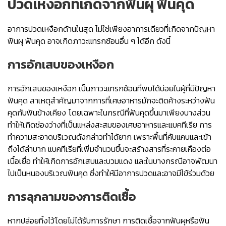
ปวดเหงือกที่เกิดจากฟันผุ ฟันคุด
อาการปวดเหงือกด้านในสุด ไม่ใช่เพียงอาการเดียวที่เกิดจากปัญหา
ฟันผุ ฟันคุด อาจเกิดภาวะแทรกซ้อนอื่น ๆ ได้อีก ดังนี้
การอักเสบของเหงือก
การอักเสบของเหงือก เป็นภาวะแทรกซ้อนที่พบได้บ่อยในผู้ที่มีปัญหา
ฟันคุด สาเหตุสำคัญมาจากการที่เศษอาหารมักจะติดค้างระหว่างฟัน
คุดกับฟันข้างเคียง โดยเฉพาะในกรณีที่ฟันคุดขึ้นมาเพียงบางส่วน
ทำให้เกิดช่องว่างที่เป็นแหล่งสะสมของเศษอาหารและแบคทีเรีย การ
ทำความสะอาดบริเวณดังกล่าวทำได้ยาก เพราะพื้นที่คับแคบและเข้า
ถึงได้ลำบาก แบคทีเรียที่เพิ่มจำนวนขึ้นจะสร้างสารที่ระคายเคืองต่อ
เนื้อเยื่อ ทำให้เกิดการอักเสบและบวมแดง และในบางกรณีอาจพัฒนา
ไปเป็นหนองบริเวณฟันคุด ซึ่งทำให้มีอาการปวดและอาจมีไข้ร่วมด้วย
การลุกลามของการติดเชื้อ
หากปล่อยทิ้งไว้โดยไม่ได้รับการรักษา การติดเชื้อจากฟันผุหรือฟัน