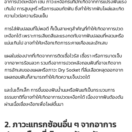
อาการปวดเหงือก เช่น ภาวะเหงือกร่นที่มักเกิดจากการแปรงฟันแรง
เกินไป การสูบบุหรี่ หรือการนอนกัดฟัน ซึ่งทำให้รากฟันโผล่และเกิด
ความไวต่อความร้อนเย็น
การใส่ฟันปลอมที่ไม่พอดี ก็เป็นสาเหตุสำคัญที่ทำให้เกิดอาการปวด
เหงือกได้ เพราะการเสียดสีและแรงกดทับจากฟันปลอมที่หลวมหรือ
แน่นเกินไป อาจทำให้เหงือกเกิดการระคายเคืองและอักเสบ
แผลในช่องปากที่เกิดจากการติดเชื้อไวรัส เชื้อรา หรือการบาดเจ็บ
จากอาหารร้อนลวก รวมถึงอาการปวดหลังถอนฟันที่อาจเกิดจาก
การอักเสบของแผลหรือภาวะ Dry Socket ที่ลิ่มเลือดหลุดออกจาก
แผลถอนฟันก็สามารถทำให้เกิดความเจ็บปวดได้
และในเด็กเล็ก การขึ้นของฟันน้ำนมหรือฟันแท้เป็นกระบวนการ
ธรรมชาติที่อาจทำให้เกิดอาการปวดเหงือกได้ เนื่องจากฟันต้องดัน
ผ่านเนื้อเยื่อเหงือกเพื่อโผล่ขึ้นมา
2. ภาวะแทรกซ้อนอื่น ๆ จากอาการ