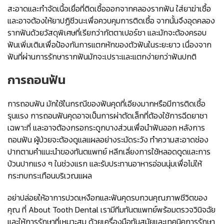
สะอาดและกำจัดเนื้อเยื่อที่ติดเชื้อออกจากคลองรากฟัน ใส่ยาฆ่าเชื้อ
และอาจต้องให้ยาปฏิชีวนะเพื่อควบคุมการติดเชื้อ จากนั้นจึงอุดคลอง
รากฟันด้วยวัสดุพิเศษที่เรียกว่ากัตตาเปอร์ชา และมักจะต้องครอบ
ฟันเพิ่มเติมเพื่อป้องกันการแตกหักของตัวฟันในระยะยาว เนื่องจาก
ฟันที่ผ่านการรักษารากฟันมักจะเปราะและแตกง่ายกว่าฟันปกติ
การถอนฟัน
การถอนฟัน มักใช้ในกรณีของฟันคุดที่เอียงมากหรือมีการติดเชื้อ
รุนแรง การถอนฟันคุดอาจเป็นการผ่าตัดเล็กที่ต้องใช้การฉีดยาชา
เฉพาะที่ และอาจต้องกรอกระดูกบางส่วนเพื่อนำฟันออก หลังการ
ถอนฟัน ผู้ป่วยจะต้องดูแลแผลอย่างระมัดระวัง ทำความสะอาดช่อง
ปากตามคำแนะนำของทันตแพทย์ หลีกเลี่ยงการใช้หลอดดูดและการ
บ้วนปากแรง ๆ ในช่วงแรก และรับประทานอาหารอ่อนนุ่มเพื่อไม่ให้
กระทบกระเทือนบริเวณแผล
อย่าปล่อยให้อาการปวดเหงือกและฟันคุดรบกวนคุณภาพชีวิตของ
คุณ ที่ About Tooth Dental เรามีทีมทันตแพทย์พร้อมตรวจวินิจฉัย
และให้การรักษาที่เหมาะสม ด้วยเครื่องมือทันสมัยและเทคนิคการรักษา