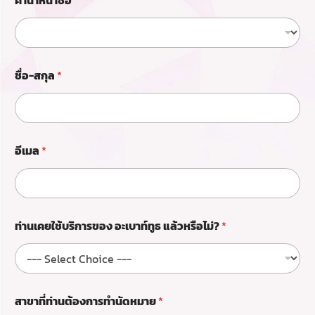
คำนำหน้าชื่อ
*
ะ
เ
บ
า
ท์
ทู
ชื่อ-สกุล
*
ธ
ชื่
อ
-
ส
กุ
อีเมล
*
ล
ท่
า
น
เ
ท่านเคยใช้บริการของ อะเบาท์ทูธ แล้วหรือไม่?
*
ค
ย
ใ
ช้
บ
ริ
สาขาที่ท่านต้องการทำนัดหมาย
*
ก