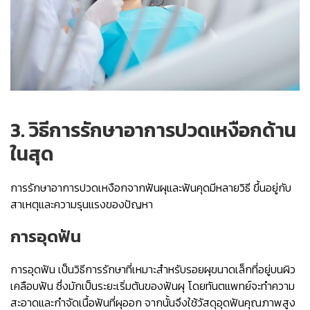
3. วิธีการรักษาอาการปวดเหงือกด้าน
ในสุด
การรักษาอาการปวดเหงือกจากฟันผุและฟันคุดมีหลายวิธี ขึ้นอยู่กับ
สาเหตุและความรุนแรงของปัญหา
การอุดฟัน
การอุดฟัน เป็นวิธีการรักษาที่เหมาะสำหรับรอยผุขนาดเล็กที่อยู่บนผิว
เคลือบฟัน ซึ่งมักเป็นระยะเริ่มต้นของฟันผุ โดยทันตแพทย์จะทำความ
สะอาดและกำจัดเนื้อฟันที่ผุออก จากนั้นจึงใช้วัสดุอุดฟันคุณภาพสูง