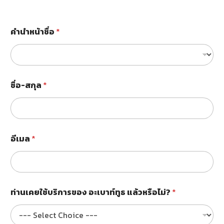
อ
คำนำหน้าชื่อ
*
ะ
เ
บ
า
ท์
ทู
ชื่อ-สกุล
*
ธ
แ
ล้
ว
ห
รื
อีเมล
*
อ
ไ
ม่
?
ก
ท่านเคยใช้บริการของ อะเบาท์ทูธ แล้วหรือไม่?
*
า
ร
รั
ก