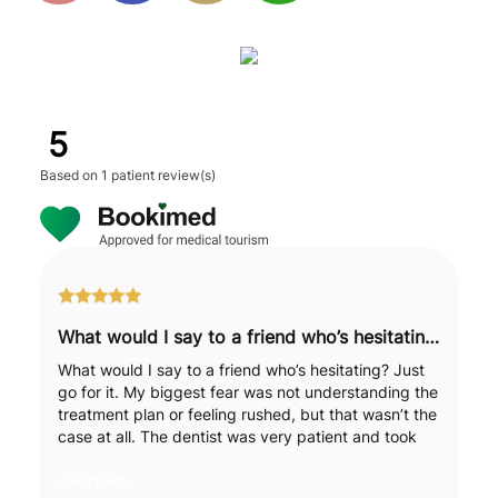
5
Based on
1 patient review(s)
What would I say to a friend who’s hesitating? Just go for it.
What would I say to a friend who’s hesitating? Just
go for it. My biggest fear was not understanding the
treatment plan or feeling rushed, but that wasn’t the
case at all. The dentist was very patient and took
the time to explain each step to me in detail. It was
Jacques
reassuring. The overall organisation ran smoothly