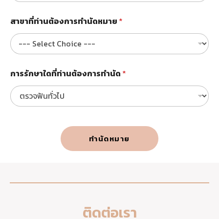
ษ
า
สาขาที่ท่านต้องการทำนัดหมาย
*
ใ
ด
ที่
ท่
า
การรักษาใดที่ท่านต้องการทำนัด
*
น
ต้
อ
ง
ก
า
ร
ทำนัดหมาย
ทำ
นั
ด
ติดต่อเรา